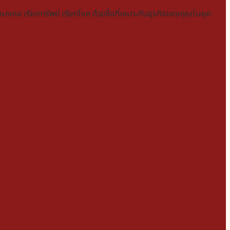
งคล เรียกทรัพย์ เรียกโชค ด้วยชื่อที่เหมาะกับธุรกิจของคุณในยุค